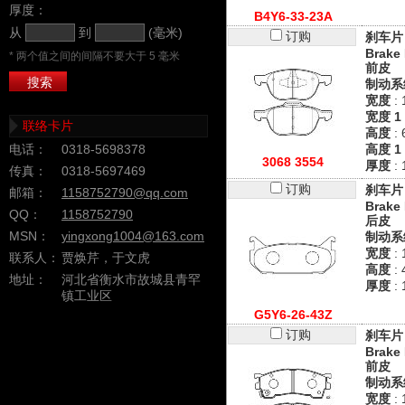
厚度：
B4Y6-33-23A
从
到
(毫米)
订购
刹车片
Brake 
* 两个值之间的间隔不要大于 5 毫米
前皮
制动系
宽度
: 
宽度 1
联络卡片
高度
: 
电话：
0318-5698378
高度 1
3068 3554
厚度
: 
传真：
0318-5697469
订购
刹车片
邮箱：
1158752790@qq.com
Brake 
QQ：
1158752790
后皮
MSN：
yingxong1004@163.com
制动系
宽度
:
联系人：
贾焕芹，于文虎
高度
: 
地址：
河北省衡水市故城县青罕
厚度
:
镇工业区
G5Y6-26-43Z
订购
刹车片
Brake 
前皮
制动系
宽度
: 