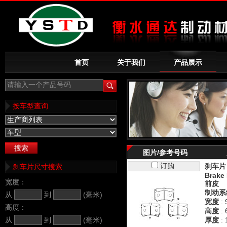
首页
关于我们
产品展示
请输入一个产品号码
按车型查询
图片/参考号码
订购
刹车片
刹车片尺寸搜索
Brake 
宽度：
前皮
制动系
从
到
(毫米)
宽度
: 
高度：
高度
: 
从
到
(毫米)
厚度
: