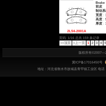
Brake 
前皮
制动系
宽度
: 
高度
: 
厚度
: 
2L54-2001A
页码: 1/16 总共 159 条记录
<<顶页
<上一页
1
2
3
4
版权所有©2007
冀ICP备17016450号
地址：河北省衡水市故城县青罕镇工业区 电话：086-318